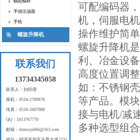
蜗轮蜗杆
可配编码器，
手动注油器
机，伺服电机
手轮
操作维护简单
螺旋升降机
螺旋升降机是
利、冶金设备
联系我们
高度位置调整
13734345058
如：不锈钢壳
联系人：刘经理
等产品。模块
座机：0534-2789878
传真：0534-2607008
接与电机/减
QQ：1013767770
多种选型组合
邮箱：dzmwjx666@163.com
地址：经济开发区乐普大道2731