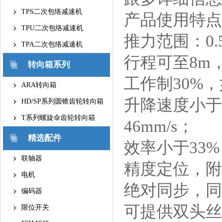
TPS二次包络减速机
产品使用特点
TPU二次包络减速机
推力范围：0.5
TPA二次包络减速机
行程可至8m
转向箱系列
工作制30%
ARA转向箱
升降速度小于1
HD/SP系列圆锥齿轮转向箱
T系列螺旋伞齿轮转向箱
46mm/s；
精选配件
效率小于33
联轴器
精度定位，附
电机
绝对同步，同
编码器
可提供双头丝
限位开关