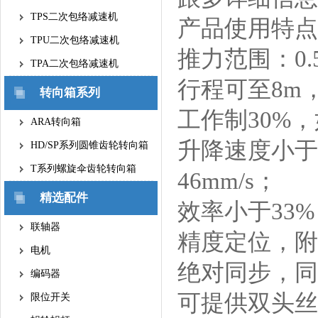
TPS二次包络减速机
产品使用特点
TPU二次包络减速机
推力范围：0.5
TPA二次包络减速机
行程可至8m
转向箱系列
工作制30%
ARA转向箱
升降速度小于1
HD/SP系列圆锥齿轮转向箱
T系列螺旋伞齿轮转向箱
46mm/s；
精选配件
效率小于33
联轴器
精度定位，附
电机
绝对同步，同
编码器
可提供双头丝
限位开关