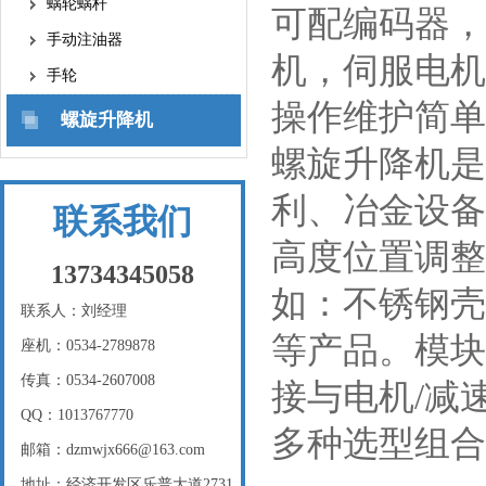
蜗轮蜗杆
可配编码器，
手动注油器
机，伺服电机
手轮
操作维护简单
螺旋升降机
螺旋升降机是
利、冶金设备
联系我们
高度位置调整
13734345058
如：不锈钢壳
联系人：刘经理
等产品。模块
座机：0534-2789878
传真：0534-2607008
接与电机/减
QQ：1013767770
多种选型组合
邮箱：dzmwjx666@163.com
地址：经济开发区乐普大道2731